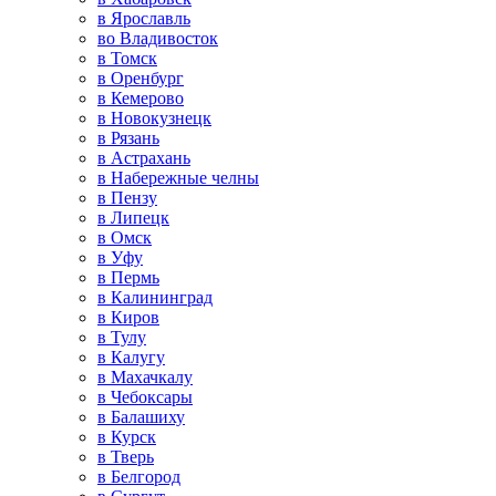
в Ярославль
во Владивосток
в Томск
в Оренбург
в Кемерово
в Новокузнецк
в Рязань
в Астрахань
в Набережные челны
в Пензу
в Липецк
в Омск
в Уфу
в Пермь
в Калининград
в Киров
в Тулу
в Калугу
в Махачкалу
в Чебоксары
в Балашиху
в Курск
в Тверь
в Белгород