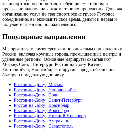
транспортные мероприятия, требующие мастерства и
профессионализма на каждом этапе их проведения. Доверяя
организацию услуг по транспортировке грузов Грузовое
объединение, вы экономите свое время, деньги и нервы и
получаете гарантию положительного.
Популярные направления
Мы организуем грузоперевозки по ключевым направлениям
России, включая крупные города, промышленные центры и
удаленные регионы. Основные маршруты охватывают
Москву, Санкт-Петербург, Ростов-на-Дону, Казань,
Екатеринбург, Новосибирск и другие города, обеспечивая
быструю и надежную доставку.
Ростов-на-Дону | Москва
Ростов-на-Дону | Новороссийск
Ростов-на-Дону | Сочи
Ростов-на-Дону | Санкт-Петербург
Ростов-на-Дону | Краснодар
Ростов-на-Дону | Волгоград
Ростов-на-Дону | Нижний Новгород
Ростов-на-Дону | Астрахань
Ростов-на-Дону | Севастополь