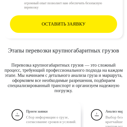
огромный опыт позволяет нам обеспечить безопасную
перевозку
ОСТАВИТЬ ЗАЯВКУ
Этапы перевозки крупногабаритных грузов
Перевозка крупногабаритных грузов — это сложный
процесс, требующий профессионального подхода на каждом
этапе. Мы начинаем с детального анализа груза и маршрута,
оформляем все необходимые разрешения, подбираем
специализированный транспорт и организуем надежную
погрузку.
Прием заявки
Анализ марш
1
2
этап
этап
Сбор информации о грузе,
Выбор безоп
согласование сроков и условий.
кратчайшего
учетом особе