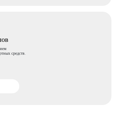
лов
нием
тных средств.