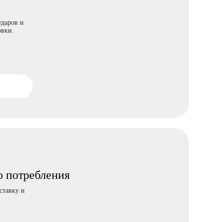
ударов и
овки.
о потребления
ставку и