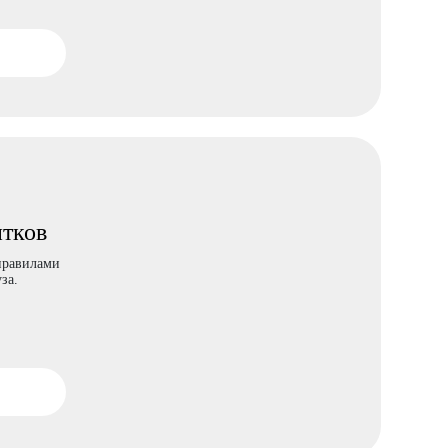
итков
 правилами
за.