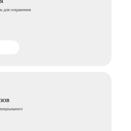
я
ь для сохранения
зов
специального