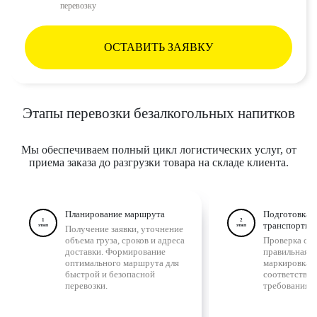
перевозку
ОСТАВИТЬ ЗАЯВКУ
Этапы перевозки безалкогольных напитков
Мы обеспечиваем полный цикл логистических услуг, от
приема заказа до разгрузки товара на складе клиента.
Планирование маршрута
Подготовка г
1
2
транспортир
этап
этап
Получение заявки, уточнение
объема груза, сроков и адреса
Проверка сос
доставки. Формирование
правильная у
оптимального маршрута для
маркировка.
быстрой и безопасной
соответстви
перевозки.
требованиям.