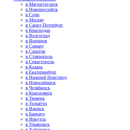
в Магнитогорск
в Новороссийск
в Сочи
в Москву
в Санкт-Петербург
в Краснодар
в Волгоград
в Воронеж
в Самару
в Саратов
в Ставрополь
в Севастополь
в Казань
в Екатеринбург
в Нижний Новгород
в Новосибирск
в Челябинск
в Красноярск
в Тюмень
в Тольятти
в Ижевск
в Барнаул
в Иркутск
в Ульяновск
в Хабаровск