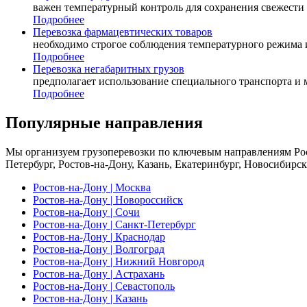
важен температурный контроль для сохранения свежести 
Подробнее
Перевозка
фармацевтических товаров
необходимо строгое соблюдения температурного режима 
Подробнее
Перевозка
негабаритных грузов
предполагает использование специального транспорта и 
Подробнее
Популярные направления
Мы организуем грузоперевозки по ключевым направлениям Ро
Петербург, Ростов-на-Дону, Казань, Екатеринбург, Новосибирс
Ростов-на-Дону | Москва
Ростов-на-Дону | Новороссийск
Ростов-на-Дону | Сочи
Ростов-на-Дону | Санкт-Петербург
Ростов-на-Дону | Краснодар
Ростов-на-Дону | Волгоград
Ростов-на-Дону | Нижний Новгород
Ростов-на-Дону | Астрахань
Ростов-на-Дону | Севастополь
Ростов-на-Дону | Казань