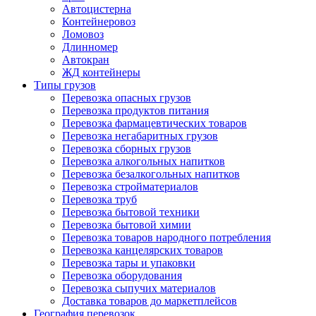
Автоцистерна
Контейнеровоз
Ломовоз
Длинномер
Автокран
ЖД контейнеры
Типы грузов
Перевозка опасных грузов
Перевозка продуктов питания
Перевозка фармацевтических товаров
Перевозка негабаритных грузов
Перевозка сборных грузов
Перевозка алкогольных напитков
Перевозка безалкогольных напитков
Перевозка стройматериалов
Перевозка труб
Перевозка бытовой техники
Перевозка бытовой химии
Перевозка товаров народного потребления
Перевозка канцелярских товаров
Перевозка тары и упаковки
Перевозка оборудования
Перевозка сыпучих материалов
Доставка товаров до маркетплейсов
География перевозок