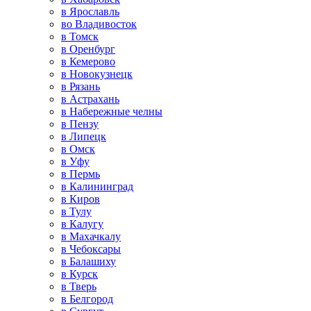
в Ярославль
во Владивосток
в Томск
в Оренбург
в Кемерово
в Новокузнецк
в Рязань
в Астрахань
в Набережные челны
в Пензу
в Липецк
в Омск
в Уфу
в Пермь
в Калининград
в Киров
в Тулу
в Калугу
в Махачкалу
в Чебоксары
в Балашиху
в Курск
в Тверь
в Белгород