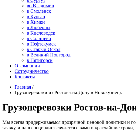
в Сургут
во Владимир
в Смоленск
в Курган
в Химки
в Люберцы
в Кисловодск
в Солнцево
в Нефтекумск
в Старый Оскол
в Великий Новгород
в Пятигорск
О компании
Сотрудничество
Контакты
Главная
/
Грузоперевозки из Ростова-на-Дону в Новокузнецк
Грузоперевозки Ростов-на-Дон
Мы всегда придерживаемся прозрачной ценовой политики и го
заявку, и наш специалист свяжется с вами в кратчайшие сроки,